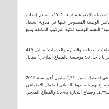
وأضاف سهيل٬ في لقاء صحفي اليوم بالرباط، خُصّص لعرض الحصيلة الاجتماعية لسنة 2012، أنه تم إحداث
 كل المجالس الوطنية المنصوص عليها في مدونة الشغل
(مجلس المفاوضة الجماعية٬ مجلس طب الشغل والصحة المهنية٬ اللجنة الوطنية ثلاثية التركيب المكلفة بتتبع
وأوضح المتحدث أنه تم تسجيل 335 إضرابا بـ272 مؤسسة بقطاعات الصناعة والتجارة والخدمات٬ مقابل 418
إضرابا بـ311 مؤسسة خلال سنة 2011 ٬ فيما تم تسجيل 78 إضرابا داخل 50 مؤسسة بالقطاع الفلاحي٬ مقابل
من جهة أخرى، قال سهيل إن الصندوق الوطني للضمان الاجتماعي استطاع تأمين 2,71 مليون أجير سنة 2012
جموع الأجراء المصرح بهم بالصندوق الوطني للضمان الاجتماعي
موزعون على قطاع الصناعة التحويلية بـ%21، ثم قطاع البناء بـ%17، وقطاع التجارة بـ%16 والقطاع الفلاحي