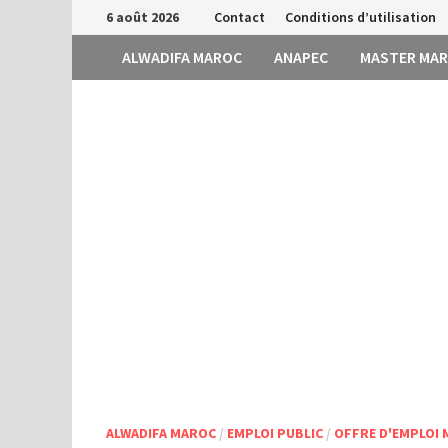
Passer
6 août 2026
Contact
Conditions d’utilisation
au
ALWADIFA MAROC
ANAPEC
MASTER MA
contenu
ALWADIFA MAROC
/
EMPLOI PUBLIC
/
OFFRE D'EMPLOI