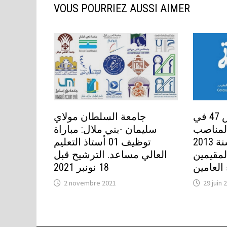
VOUS POURRIEZ AUSSI AIMER
وزارة الصحة تخصص 47 في
جامعة السلطان مولاي
المناصب
سليمان -بني ملال: مباراة
المالية برسم سنة 2013
توظيف 01 أستاذ التعليم
لمقيمين
العالي مساعد. الترشيح قبل
 العامين
18 نونبر 2021
2 novembre 2021
29 juin 