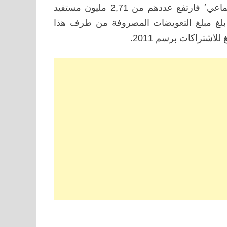
أما المستفيدون من الصندوق الوطني لمنظمات الاحتياط الاجتماعي٬ فارتفع عددهم من 2,71 مليون مستفيد
 مليون مستفيد العام الماضي٬ في حين بلغ مبلغ التعويضات المصروفة من طرف هذا