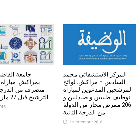
المركز الاستشفائي محمد
جامعة القاض
السادس – مراكش: لوائح
بمراكش: مباراة
المرشحين المدعوين لمباراة
متصرف من الدرجة .
توظيف طبيبين و صيدليين و
الترشيح قبل 27 مارس 2015
206 ممرض مجاز من الدولة
2018
من الدرجة الثانية
1 septembre 2018