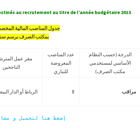
stinés au recrutement au titre de l’année budgétaire 2013
جدول المناصب المالية المخص
بمكتب الصرف برسم سنة 013
الدرجة (حسب النظام
عدد المناصب
مقر عمل المترش
الأساسي لمستخدمي
المعروضة
الناجحين
مكتب الصرف)
للتباري
الرباط أو الدار البيض
8
مراقب
إضغط هنا لتحميل و مشاه