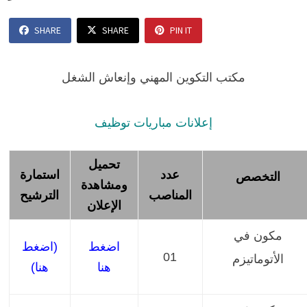
SHARE
SHARE
PIN IT
مكتب التكوين المهني وإنعاش الشغل
إعلانات مباريات توظيف
تحميل
عدد
استمارة
التخصص
ومشاهدة
المناصب
الترشيح
الإعلان
مكون في
اضغط
(اضغط
01
الأتوماتيزم
هنا
هنا)