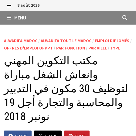
Passer
8 août 2026
au
MENU
MENU
contenu
ALWADIFA MAROC
/
ALWADIFA TOUT LE MAROC
/
EMPLOI DIPLOMÉS
/
OFFRES D'EMPLOI OFPPT
/
PAR FONCTION
/
PAR VILLE
/
TYPE
مكتب التكوين المهني
وإنعاش الشغل مباراة
لتوظيف 30 مكون في التدبير
والمحاسبة والتجارة أجل 19
نونبر 2018