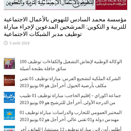
مؤسسة محمد السادس للنهوض بالأعمال الاجتماعية
للتربية و التكوين: المرشحين المدعوين لإجراء مباراة
توظيف مدبر الشبكات الاجتماعية
5 août 2018
الوكالة الوطنية لإنعاش التشغيل والكفاءات: توظيف 100
سائق حافلة بطنجة أصيلة
الشركة الملكية لتشجيع الفرس: مباراة توظيف 01 تقني
مكلف بأرضية الخيول. آخر أجل هو 06 يونيو 2023
جماعة اكوراي – إقليم الحاجب: مباراة توظيف 01 طبيب
من الدرجة الأولى. آخر أجل للترشيح هو 09 يونيو 2023
المختبر العمومي للتجارب والدراسات: مباراة توظيف 01
مهندس دولة و01 تقني عالي. آخر أجل هو 02 يونيو 2023
أطلس أون لاين: مباراة توظيف 12 مستشارا للهاتف. آخر