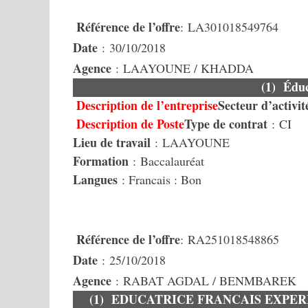
Référence de l’offre
: LA301018549764
Date
: 30/10/2018
Agence
: LAAYOUNE / KHADDA
(1) Édu
Description de l’entreprise
Secteur d’activit
Description de Poste
Type de contrat
: CI
Lieu de travail
: LAAYOUNE
Formation
: Baccalauréat
Langues
: Francais : Bon
Référence de l’offre
: RA251018548865
Date
: 25/10/2018
Agence
: RABAT AGDAL / BENMBAREK
(1) EDUCATRICE FRANCAIS EXPER