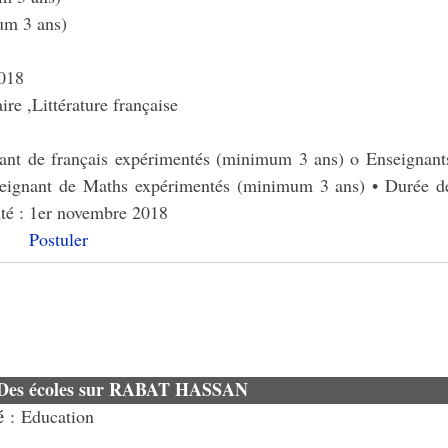
um 3 ans)
018
re ,Littérature française
nant de français expérimentés (minimum 3 ans) o Enseignant
eignant de Maths expérimentés (minimum 3 ans) • Durée d
lité : 1er novembre 2018
Postuler
 Des écoles sur RABAT HASSAN
é
: Education