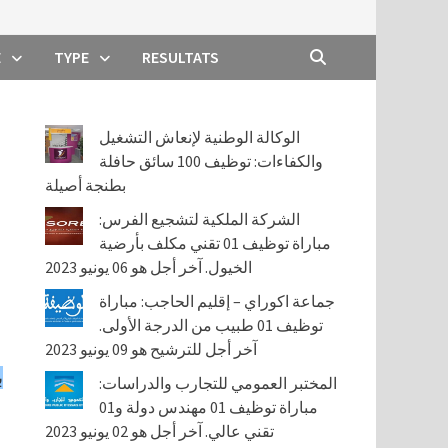
E
TYPE
RESULTATS
الوكالة الوطنية لإنعاش التشغيل
والكفاءات: توظيف 100 سائق حافلة
بطنجة أصيلة
الشركة الملكية لتشجيع الفرس:
مباراة توظيف 01 تقني مكلف بأرضية
الخيول. آخر أجل هو 06 يونيو 2023
جماعة اكوراي – إقليم الحاجب: مباراة
توظيف 01 طبيب من الدرجة الأولى.
آخر أجل للترشيح هو 09 يونيو 2023
المختبر العمومي للتجارب والدراسات:
مباراة توظيف 01 مهندس دولة و01
تقني عالي. آخر أجل هو 02 يونيو 2023