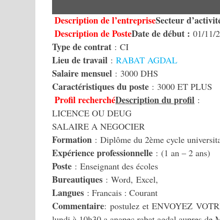
Description de l’entreprise
Secteur d’activit
Description de Poste
Date de début :
01/11/
Type de contrat
: CI
Lieu de travail
:
RABAT AGDAL
Salaire mensuel
: 3000 DHS
Caractéristiques du poste
: 3000 ET PLUS
Profil recherché
Description du profil
:
LICENCE OU DEUG
SALAIRE A NEGOCIER
Formation
: Diplôme du 2ème cycle universita
Expérience professionnelle
: (1 an – 2 ans)
Poste
: Enseignant des écoles
Bureautiques
: Word, Excel,
Langues
: Francais : Courant
Commentaire
: postulez et ENVOYEZ VOTRE
lundi à 10h30 a anapec rabat agdal aup