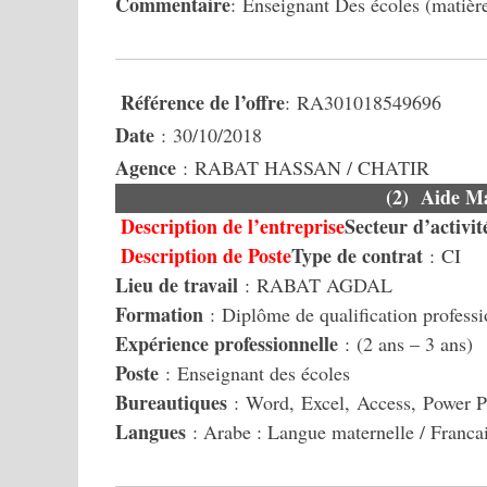
Commentaire
: Enseignant Des écoles (matière
Référence de l’offre
: RA301018549696
Date
: 30/10/2018
Agence
: RABAT HASSAN / CHATIR
(2) Aide M
Description de l’entreprise
Secteur d’activit
Description de Poste
Type de contrat
: CI
Lieu de travail
: RABAT AGDAL
Formation
: Diplôme de qualification professio
Expérience professionnelle
: (2 ans – 3 ans)
Poste
: Enseignant des écoles
Bureautiques
: Word, Excel, Access, Power P
Langues
: Arabe : Langue maternelle / Franca