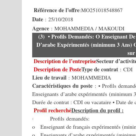
Référence de l’offre
:MO251018548867
Date
: 25/10/2018
Agence
: MOHAMMEDIA / MAKOUDI
(3) • Profils Demandés: O Enseignant D
D’arabe Expérimentés (minimum 3 Ans) O
su
Description de l’entreprise
Secteur d’activi
Description de Poste
Type de contrat
: CDI
Lieu de travail
: MOHAMMEDIA
Caractéristiques du poste
: • Profils demand
Enseignants d’arabe expérimentés (minimum 3
Durée de contrat : CDI ou vacataire • Date de 
Profil recherché
Description du profil :
· Profils demandés:
o Enseignant de français expérimentés (mini
o Enseignants d’arabe expérimentés (minimu