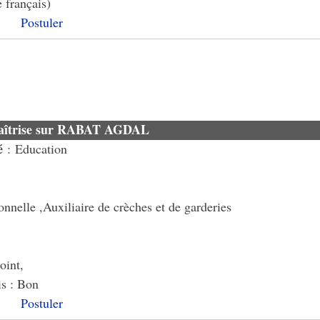
 français)
Postuler
aîtrise sur RABAT AGDAL
é
: Education
nnelle ,Auxiliaire de crèches et de garderies
oint,
is : Bon
Postuler