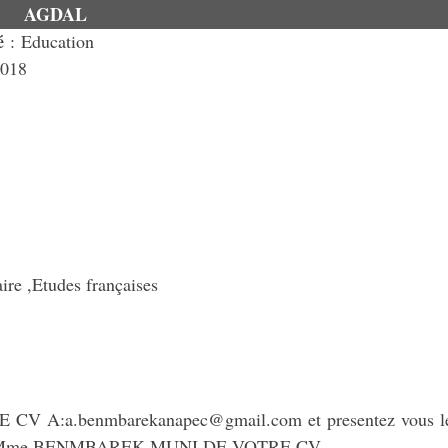
AGDAL
é
: Education
2018
ire ,Etudes françaises
 CV A:a.benmbarekanapec@gmail.com et presentez vous l
res de Mme BENMBAREK MUNI DE VOTRE CV