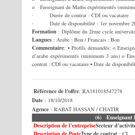
o Enseignant de Maths expérimentés (minim
· Durée de contrat : CDI ou vacataire
· Date de disponibilité : 1er novembre 2
Formation
: Diplôme du 2ème cycle universitai
Langues
: Arabe : Bon / Francais : Bon
Commentaire
: • Profils demandés: o Enseig
d’arabe expérimentés (minimum 3 ans) o Ens
contrat : CDI ou vacataire • Date de disponibi
Référence de l’offre
: RA181018547278
Date
: 18/10/2018
Agence
: RABAT HASSAN / CHATIR
(6) Enseignant
Description de l’entreprise
Secteur d’activit
Description de Poste
Type de contrat
: CI