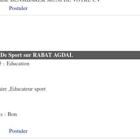
Postuler
r De Sport sur RABAT AGDAL
é
: Education
ire ,Educateur sport
is : Bon
Postuler