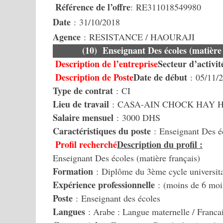
Référence de l’offre
: RE311018549980
Date
: 31/10/2018
Agence
: RESISTANCE / HAOURAJI
(10) Enseignant Des écoles (mat
Description de l’entreprise
Secteur d’activit
Description de Poste
Date de début
: 05/11/
Type de contrat
: CI
Lieu de travail
: CASA-AIN CHOCK HAY 
Salaire mensuel
: 3000 DHS
Caractéristiques du poste
: Enseignant Des éc
Profil recherché
Description du profil :
Enseignant Des écoles (matière français)
Formation
: Diplôme du 3ème cycle universita
Expérience professionnelle
: (moins de 6 moi
Poste
: Enseignant des écoles
Langues
: Arabe : Langue maternelle / Franca