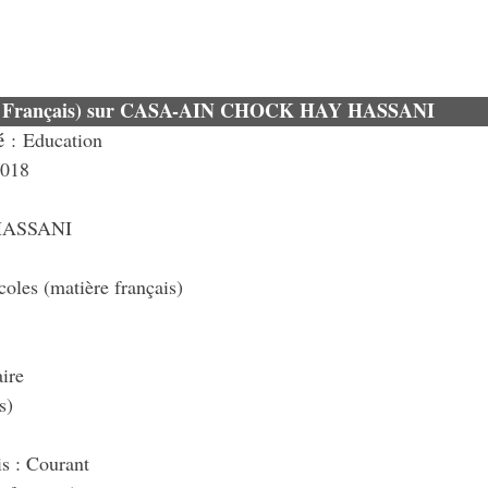
ière Français) sur CASA-AIN CHOCK HAY HASSANI
é
: Education
2018
HASSANI
oles (matière français)
ire
s)
is : Courant