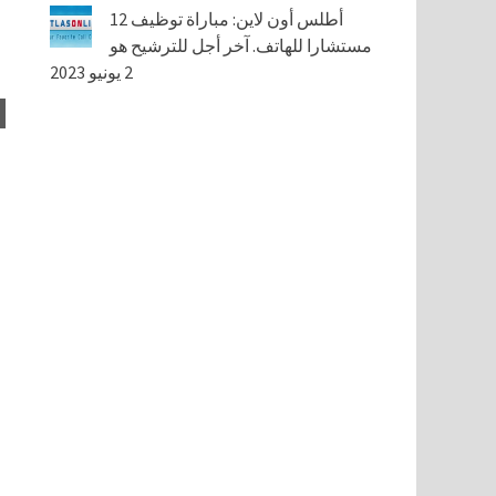
أطلس أون لاين: مباراة توظيف 12
مستشارا للهاتف. آخر أجل للترشيح هو
2 يونيو 2023