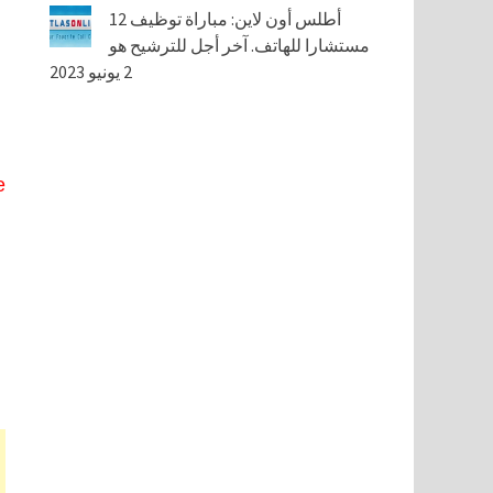
أطلس أون لاين: مباراة توظيف 12
مستشارا للهاتف. آخر أجل للترشيح هو
2 يونيو 2023
e