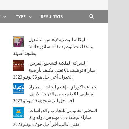
E
TYPE
RESULTATS
الوكالة الوطنية لإنعاش التشغيل
والكفاءات: توظيف 100 سائق حافلة
بطنجة أصيلة
الشركة الملكية لتشجيع الفرس:
مباراة توظيف 01 تقني مكلف بأرضية
الخيول. آخر أجل هو 06 يونيو 2023
جماعة اكوراي – إقليم الحاجب: مباراة
توظيف 01 طبيب من الدرجة الأولى.
آخر أجل للترشيح هو 09 يونيو 2023
المختبر العمومي للتجارب والدراسات:
مباراة توظيف 01 مهندس دولة و01
تقني عالي. آخر أجل هو 02 يونيو 2023