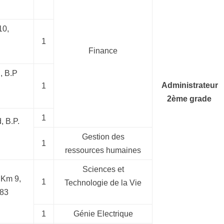
10,
1
Finance
, B.P
Administrateur
1
2ème grade
1
, B.P.
Gestion des
1
ressources humaines
Sciences et
 Km 9,
1
Technologie de la Vie
383
1
Génie Electrique