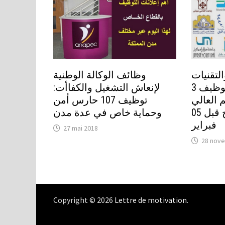
لتقنيات
وظائف الوكالة الوطنية
ـ بني ملال: مباراة توظيف 3
لإنعاش التشغيل والكفاأت:
م العالي
توظيف 107 حارس أمن
مساعدين. الترشيح قبل 05
وحماية خاص في عدة مدن
فبراير
27 mai 2018
28 nov
Copyright © 2026
Lettre de motivation
.