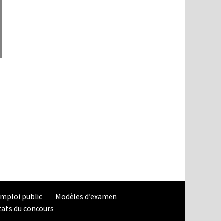
mploi public
Modèles d’examen
tats du concours