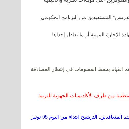
 والمتوفرين على مؤهلات نظرية وأكاديمية
تدريس” المستفيدين من البرنامج الحكومي
 الإجازة المهنية أو ما يعادل إحداها.
م القيام بحفظ المعلومات في إنتظار المصادقة
لمنظمة من طرف الأكاديميات الجهوية للتربية
رسمــيا.. الإعلان عن انطلاق الترشيح الإلكتروني لتوظيف الأساتذة المتعاقدين. الترشيح ابتداء من اليوم 08 نونبر