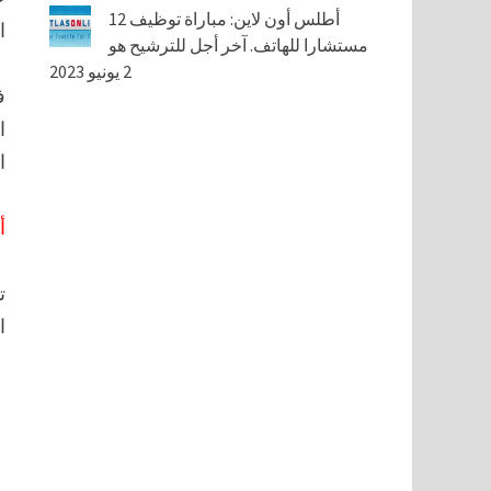
أطلس أون لاين: مباراة توظيف 12
ا
مستشارا للهاتف. آخر أجل للترشيح هو
2 يونيو 2023
ف
ا
ا
أ
ت
ا
1• أن يكونوا حاملين ل
2• أن يونوا متمتعين بالحقوق المدنية، وألا يكون قد صدر في 
3• ألا يتجاوز عمرهم 45 سنة عند
4• أن يكونوا ح