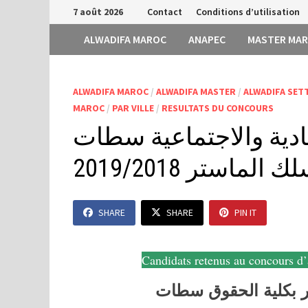
Passer
7 août 2026
Contact
Conditions d’utilisation
au
ALWADIFA MAROC
ANAPEC
MASTER MA
contenu
ALWADIFA MAROC
/
ALWADIFA MASTER
/
ALWADIFA SET
MAROC
/
PAR VILLE
/
RESULTATS DU CONCOURS
تصادية والاجتماعية سطات
لماستر 2019/2018
SHARE
SHARE
PIN IT
Candidats retenus au concours d
تر بكلية الحقوق سطات