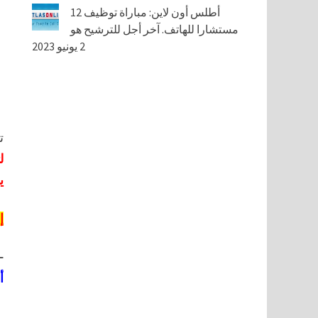
أطلس أون لاين: مباراة توظيف 12
مستشارا للهاتف. آخر أجل للترشيح هو
2 يونيو 2023
ت
ل
يو
إ
–
أج