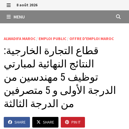
Passer
8 août 2026
au
MENU
MENU
contenu
ALWADIFA MAROC
/
EMPLOI PUBLIC
/
OFFRE D'EMPLOI MAROC
قطاع التجارة الخارجية:
النتائج النهائية لمبارتي
توظيف 5 مهندسين من
الدرجة الأولى و 5 متصرفين
من الدرجة الثالثة
SHARE
SHARE
PIN IT