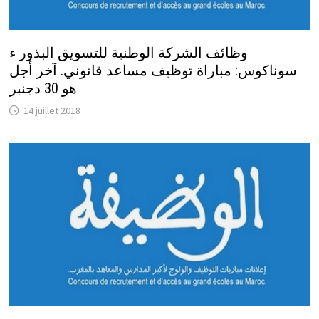
وظائف الشركة الوطنية للتسويق البذور ء
سوناكوس: مباراة توظيف مساعد قانوني. آخر أجل
هو 30 دجنبر
14 juillet 2018