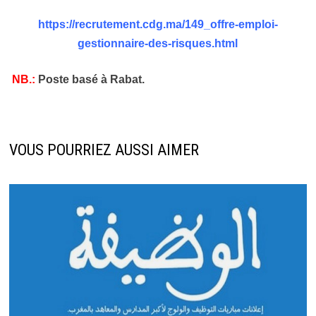
https://recrutement.cdg.ma/149_offre-emploi-
gestionnaire-des-risques.html
NB.:
Poste basé à Rabat.
VOUS POURRIEZ AUSSI AIMER