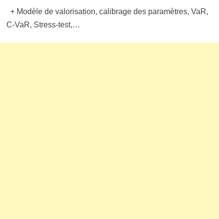
+ Modèle de valorisation, calibrage des paramètres, VaR,
C-VaR, Stress-test,…