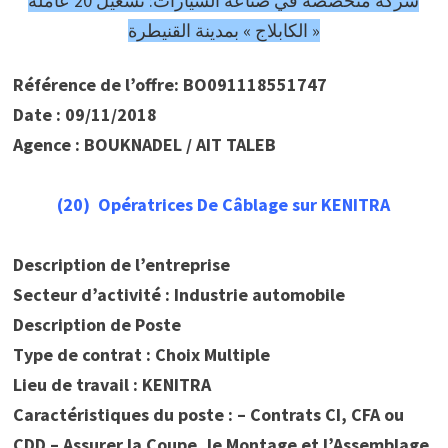
شركة متخصصة في صناعة السيارات: تشغيل 20 عاملة
« الكابلاج » بمدينة القنيطرة
Référence de l’offre: BO091118551747
Date : 09/11/2018
Agence : BOUKNADEL / AIT TALEB
(20) Opératrices De Câblage sur KENITRA
Description de l’entreprise
Secteur d’activité : Industrie automobile
Description de Poste
Type de contrat : Choix Multiple
Lieu de travail : KENITRA
Caractéristiques du poste : – Contrats CI, CFA ou
CDD – Assurer la Coupe, le Montage et l’Assemblage