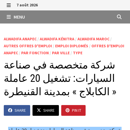
Passer
7 août 2026
au
MENU
MENU
contenu
ALWADIFA ANAPEC
/
ALWADIFA KÉNITRA
/
ALWADIFA MAROC
/
AUTRES OFFRES D'EMPLOI
/
EMPLOI DIPLOMÉS
/
OFFRES D'EMPLOI
ANAPEC
/
PAR FONCTION
/
PAR VILLE
/
TYPE
شركة متخصصة في صناعة
السيارات: تشغيل 20 عاملة
« الكابلاج » بمدينة القنيطرة
SHARE
SHARE
PIN IT