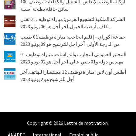
الوكالة الوطنية لإنعاش التشغيل والكفاءات: توظيف 100
سائق حافلة بطنجة أصيلة
الشركة الملكية لتشجيع الفرس: مباراة توظيف 01 تقني
مكلف بأرضية الخيول. آخر أجل هو 06 يونيو 2023
جماعة اكوراي – إقليم الحاجب: مباراة توظيف 01 طبيب
من الدرجة الأولى. آخر أجل للترشيح هو 09 يونيو 2023
المختبر العمومي للتجارب والدراسات: مباراة توظيف 01
مهندس دولة و01 تقني عالي. آخر أجل هو 02 يونيو 2023
أطلس أون لاين: مباراة توظيف 12 مستشارا للهاتف. آخر
أجل للترشيح هو 2 يونيو 2023
Copyright © 2026
Lettre de motivation
.
ANAPEC
International
Emploi public