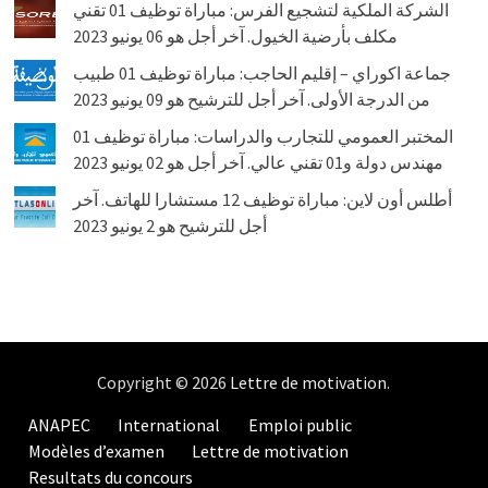
الشركة الملكية لتشجيع الفرس: مباراة توظيف 01 تقني
مكلف بأرضية الخيول. آخر أجل هو 06 يونيو 2023
جماعة اكوراي – إقليم الحاجب: مباراة توظيف 01 طبيب
من الدرجة الأولى. آخر أجل للترشيح هو 09 يونيو 2023
المختبر العمومي للتجارب والدراسات: مباراة توظيف 01
مهندس دولة و01 تقني عالي. آخر أجل هو 02 يونيو 2023
أطلس أون لاين: مباراة توظيف 12 مستشارا للهاتف. آخر
أجل للترشيح هو 2 يونيو 2023
Copyright © 2026
Lettre de motivation
.
ANAPEC
International
Emploi public
Modèles d’examen
Lettre de motivation
Resultats du concours