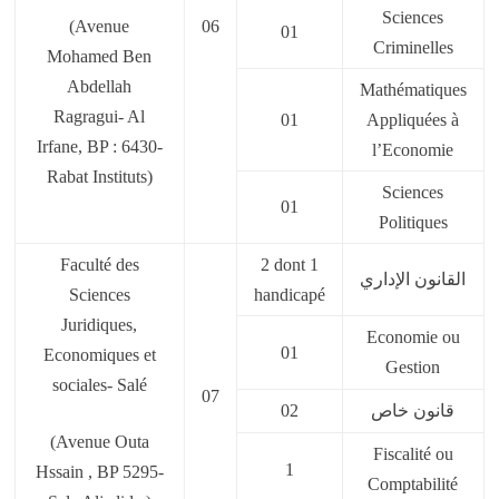
Sciences
(Avenue
06
01
Criminelles
Mohamed Ben
Abdellah
Mathématiques
Ragragui- Al
01
Appliquées à
Irfane, BP : 6430-
l’Economie
Rabat Instituts)
Sciences
01
Politiques
Faculté des
2 dont 1
القانون الإداري
Sciences
handicapé
Juridiques,
Economie ou
01
Economiques et
Gestion
sociales- Salé
07
02
قانون خاص
(Avenue Outa
Fiscalité ou
1
Hssain , BP 5295-
Comptabilité