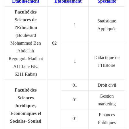
Etablissement
Etablissement
Spécialité
Faculté des
Sciences de
Statistique
1
l’Education
Appliquée
(Boulevard
Mohammed Ben
02
Abdellah
Didactique de
Regragui- Madinat
1
l’Histoire
Al Irfane BP.:
6211 Rabat)
01
Droit civil
Faculté des
Gestion
Sciences
01
marketing
Juridiques,
Economiques et
Finances
01
Sociales- Souissi
Publiques