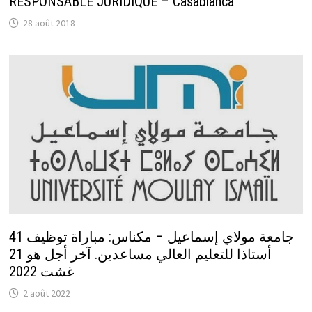
RESPONSABLE JURIDIQUE – Casablanca
28 août 2018
جامعة مولاي إسماعيل – مكناس: مباراة توظيف 41
أستاذا للتعليم العالي مساعدين. آخر أجل هو 21
غشت 2022
2 août 2022