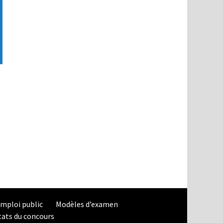
mploi public
Modèles d’examen
tats du concours