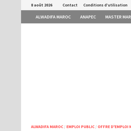
Passer
8 août 2026
Contact
Conditions d’utilisation
au
ALWADIFA MAROC
ANAPEC
MASTER MA
contenu
ALWADIFA MAROC
/
EMPLOI PUBLIC
/
OFFRE D'EMPLOI