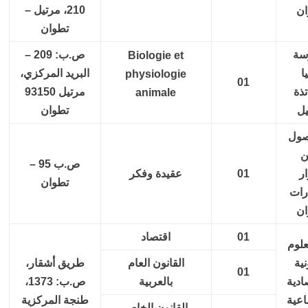
210، مرتيل –
ان
تطوان
سة
ص.ب: 209 –
Biologie et
ا
البريد المركزي،
physiologie
01
تذة
مرتيل 93150
animale
يل
تطوان
صول
ن
ص.ب 95 –
ر
01
عقيدة وفكر
تطوان
رات
ان
01
اقتصاد
علوم
نية
القانون العام
طريق أشقار،
01
ادية
بالعربية
ص.ب: 1373،
اعية
طنجة المركزية
القانون الخاص