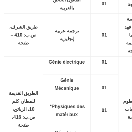
01
ة
بالعربية
ة
فهد
طريق الشرف،
ترجمة عربية
ا
01
ص.ب: 410 –
إنجليزية
مة
طنجة
ة
Génie électrique
01
Génie
01
Mécanique
الطريق القديمة
علوم
للمطار، كلم
*Physiques des
يات
10، الزياتن،
01
matériaux
ة
ص.ب: 416،
طنجة