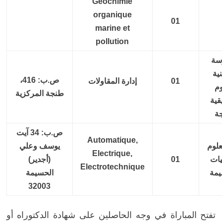
Géochimie
organique
01
marine et
pollution
سة
ية
ص.ب: 416،
01
إدارة المقاولات
وم
طنجة المركزية
قية
ة
ص.ب: 34 آيت
Automatique,
علوم
يوسف وعلي
Electrique,
يات
01
(أجدير)
Electrotechnique
يمة
الحسيمة
32003
تفتح المباراة في وجه الحاصلين على شهادة الدكتوراه أو