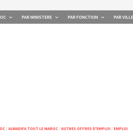
ROC
PAR MINISTERE
PAR FONCTION
PAR VILL
ROC
/
ALWADIFA TOUT LE MAROC
/
AUTRES OFFRES D'EMPLOI
/
EMPLOI