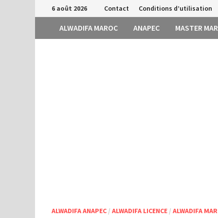
Passer
6 août 2026
Contact
Conditions d’utilisation
au
ALWADIFA MAROC
ANAPEC
MASTER MA
contenu
ALWADIFA ANAPEC
/
ALWADIFA LICENCE
/
ALWADIFA MA