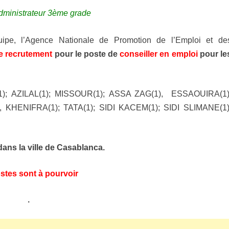
dministrateur 3ème grade
ipe, l’Agence Nationale de Promotion de l’Emploi et de
e recrutement
pour le poste de
conseiller en emploi
pour le
1);
AZILAL(1); MISSOUR(1);
ASSA ZAG(1), ESSAOUIRA(1)
 KHENIFRA(1); TATA(1); SIDI KACEM(1); SIDI SLIMANE(1)
ans la ville de Casablanca.
stes sont à pourvoir
.