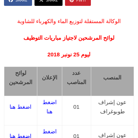
SHARE
SHARE
PIN IT
الوكالة المستقلة لتوزيع الماء والكهرباء للشاوية
لوائح المرشحين لاجتياز مباريات التوظيف
ليوم 25 نونبر 2018
عدد
لوائح
المنصب
الإعلان
المناصب
المرشحين
عون إشراف
اضغط
01
اضغط هنا
طوبوغراف
هنا
اضغط
عون إشراف
01
اضغط هنا