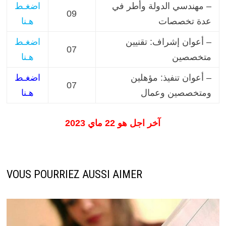
– مهندسي الدولة وأطر في
اضغـط
09
عدة تخصصات
هـنا
– أعوان إشراف: تقنيين
اضغـط
07
متخصصين
هـنا
– أعوان تنفيذ: مؤهلين
اضغـط
07
ومتخصصين وعمال
هـنا
آخر اجل هو 22 ماي 2023
VOUS POURRIEZ AUSSI AIMER