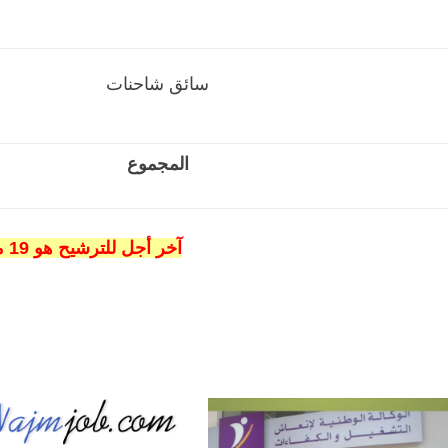
سائق شاحنات
المجموع
آخر أجل للترشيح هو 19 ماي 2023