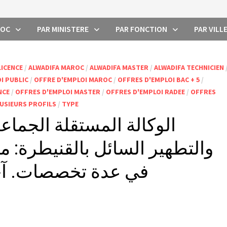
ROC
PAR MINISTERE
PAR FONCTION
PAR VILL
LICENCE
/
ALWADIFA MAROC
/
ALWADIFA MASTER
/
ALWADIFA TECHNICIEN
I PUBLIC
/
OFFRE D'EMPLOI MAROC
/
OFFRES D'EMPLOI BAC + 5
/
NCE
/
OFFRES D'EMPLOI MASTER
/
OFFRES D'EMPLOI RADEE
/
OFFRES
USIEURS PROFILS
/
TYPE
الوكالة المستقلة الجماعية
في عدة تخصصات. آخر أجل ه