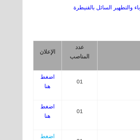
باء والتطهير السائل بالقنيطرة
عدد
الإعلان
المناصب
اضغط
01
هنا
اضغط
01
هنا
اضغط