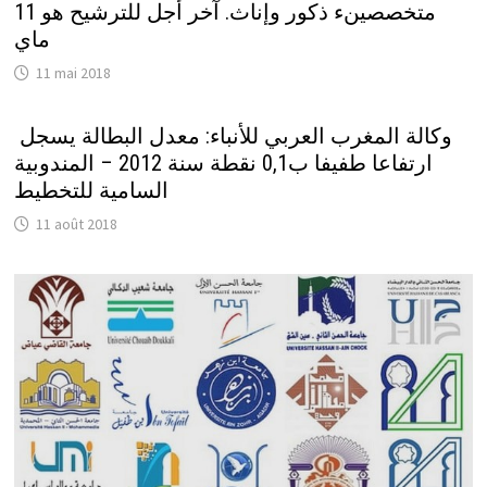
متخصصينء ذكور وإناث. آخر أجل للترشيح هو 11
ماي
11 mai 2018
وكالة المغرب العربي للأنباء: معدل البطالة يسجل
ارتفاعا طفيفا ب0,1 نقطة سنة 2012 – المندوبية
السامية للتخطيط
11 août 2018