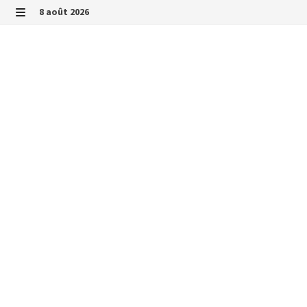
Passer
8 août 2026
au
MENU
contenu