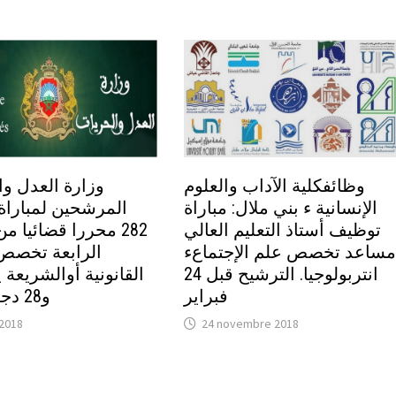
وظائفكلية الآداب والعلوم
وزارة العدل و:
الإنسانية ء بني ملال: مباراة
المرشحين لمباراة
توظيف أستاذ التعليم العالي
محررا قضائيا من ال
مساعد تخصص علم الإجتماعء
الرابعة تخصص:
انتربولوجيا. الترشيح قبل 24
فبراير
و28 دجنبر 2014
 2018
24 novembre 2018