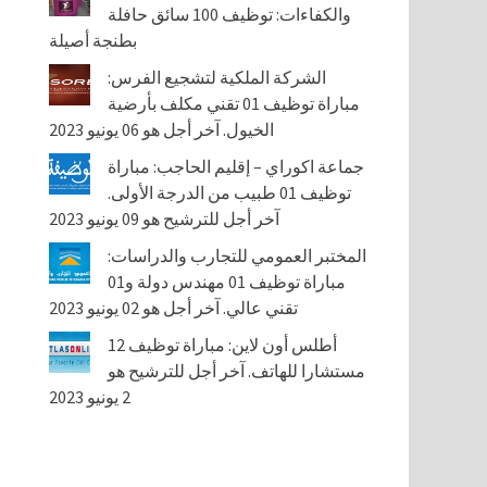
والكفاءات: توظيف 100 سائق حافلة
بطنجة أصيلة
الشركة الملكية لتشجيع الفرس:
مباراة توظيف 01 تقني مكلف بأرضية
الخيول. آخر أجل هو 06 يونيو 2023
جماعة اكوراي – إقليم الحاجب: مباراة
توظيف 01 طبيب من الدرجة الأولى.
آخر أجل للترشيح هو 09 يونيو 2023
المختبر العمومي للتجارب والدراسات:
مباراة توظيف 01 مهندس دولة و01
تقني عالي. آخر أجل هو 02 يونيو 2023
أطلس أون لاين: مباراة توظيف 12
مستشارا للهاتف. آخر أجل للترشيح هو
2 يونيو 2023