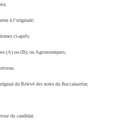
is).
orme à l’originale;
plomes ci-après:
ues (A) ou (B); ou Agronomiques;
 niveau.
original du Relevé des notes du Baccalauréat;
resse du candidat.