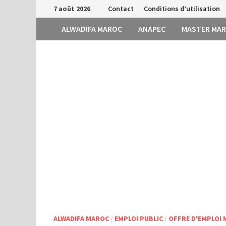
Passer
7 août 2026
Contact
Conditions d’utilisation
au
ALWADIFA MAROC
ANAPEC
MASTER MA
contenu
ALWADIFA MAROC
/
EMPLOI PUBLIC
/
OFFRE D'EMPLOI