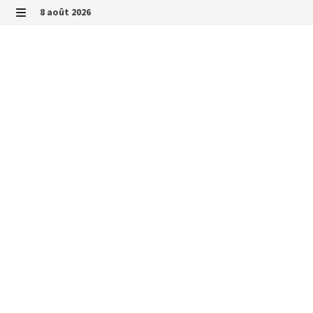
Passer
8 août 2026
au
MENU
contenu