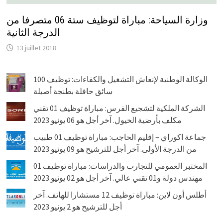
وزارة السياحة: مباراة لتوظيف ستة 06 متصرفا من
الدرجة الثانية
13 juillet 2018
الوكالة الوطنية لإنعاش التشغيل والكفاءات: توظيف 100
سائق حافلة بطنجة أصيلة
الشركة الملكية لتشجيع الفرس: مباراة توظيف 01 تقني
مكلف بأرضية الخيول. آخر أجل هو 06 يونيو 2023
جماعة اكوراي – إقليم الحاجب: مباراة توظيف 01 طبيب
من الدرجة الأولى. آخر أجل للترشيح هو 09 يونيو 2023
المختبر العمومي للتجارب والدراسات: مباراة توظيف 01
مهندس دولة و01 تقني عالي. آخر أجل هو 02 يونيو 2023
أطلس أون لاين: مباراة توظيف 12 مستشارا للهاتف. آخر
أجل للترشيح هو 2 يونيو 2023