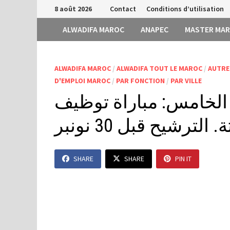
Passer
8 août 2026
Contact
Conditions d’utilisation
au
ALWADIFA MAROC
ANAPEC
MASTER MA
contenu
ALWADIFA MAROC
/
ALWADIFA TOUT LE MAROC
/
AUTRE
D'EMPLOI MAROC
/
PAR FONCTION
/
PAR VILLE
لخامس: مباراة توظيف
رشيح قبل 30 نونبر
SHARE
SHARE
PIN IT