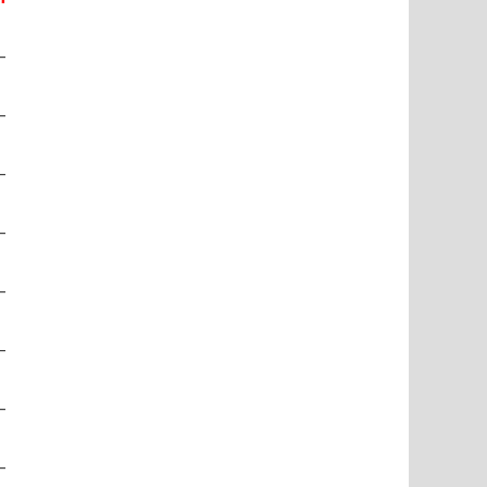
–
–
–
–
–
–
–
–