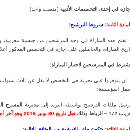
جازة في إحدى التخصصات الأدبية
(منصب واحد)
لمادة الثانية:
شروط الترشيح:
 تفتح هذه المباراة في وجه المرشحين من جنسية مغربية، وا
اريخ المباراة، و
الحاصلين على إجازة في التخصص المذكور أعلاه
شترط في المترشحين لاجتياز المباراة:
 أن يتوفروا على تجربة في التخصص لا تقل عن ثلاث سنوات في
عمل المؤسسة؛
رسل ملفات الترشيح بواسطة البريد إلى
مديرية المسرح ال
 172 – الرباط وذلك
قبل تاريخ 30 نونبر 2016 وهو آخر أجل لإيداع الترشيح.
لمادة الثالثة:
يتكون ملف الترشيح من الوثائق التالية: