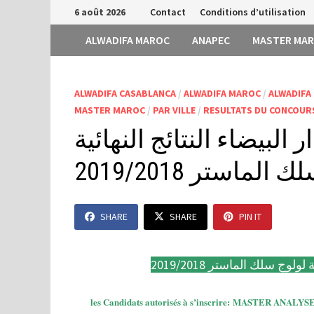
Passer
6 août 2026
Contact
Conditions d’utilisation
au
ALWADIFA MAROC
ANAPEC
MASTER MA
contenu
ALWADIFA CASABLANCA
/
ALWADIFA MAROC
/
ALWADIFA
MASTER MAROC
/
PAR VILLE
/
RESULTATS DU CONCOUR
 البيضاء النتائج النهائية
الماستر 2019/2018
SHARE
SHARE
PIN IT
لوج سلك الماستر 2019/2018
les Candidats autorisés à s’inscrire: MASTER 