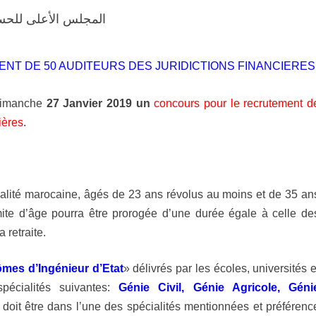
المجلس الأعلى للحس
NT DE 50 AUDITEURS DES JURIDICTIONS FINANCIERES
dimanche
27 Janvier 2019 un
concours pour le recrutement d
ières
.
alité marocaine, âgés de 23 ans révolus au moins et de 35 an
mite d’âge pourra être prorogée d’une durée égale à celle de
 retraite.
ômes d’Ingénieur d’Etat
» délivrés par les écoles, universités e
spécialités suivantes:
Génie Civil,
Génie Agricole,
Géni
doit être dans l’une des spécialités mentionnées et préférenc