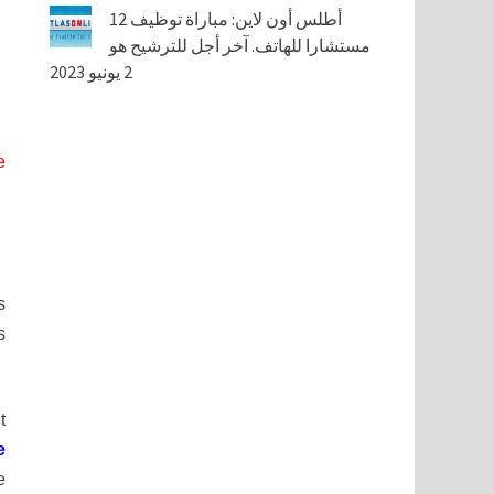
أطلس أون لاين: مباراة توظيف 12
مستشارا للهاتف. آخر أجل للترشيح هو
2 يونيو 2023
e
s
s
t
e
e