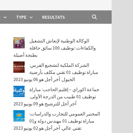
E
TYPE
RESULTATS
الوكالة الوطنية لإنعاش التشغيل
والكفاءات: توظيف 100 سائق حافلة
بطنجة أصيلة
الشركة الملكية لتشجيع الفرس:
مباراة توظيف 01 تقني مكلف بأرضية
الخيول. آخر أجل هو 06 يونيو 2023
جماعة اكوراي – إقليم الحاجب: مباراة
توظيف 01 طبيب من الدرجة الأولى.
آخر أجل للترشيح هو 09 يونيو 2023
المختبر العمومي للتجارب والدراسات:
مباراة توظيف 01 مهندس دولة و01
تقني عالي. آخر أجل هو 02 يونيو 2023