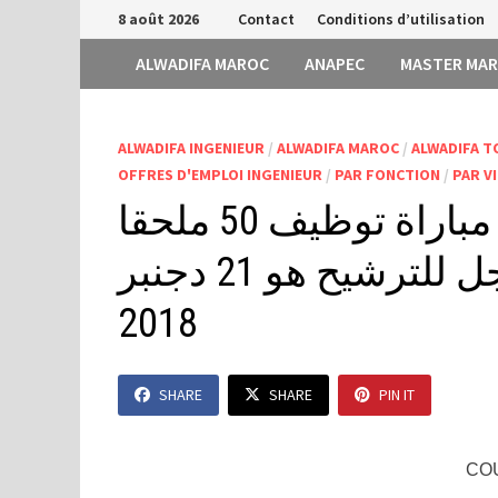
Passer
8 août 2026
Contact
Conditions d’utilisation
au
ALWADIFA MAROC
ANAPEC
MASTER MA
contenu
ALWADIFA INGENIEUR
/
ALWADIFA MAROC
/
ALWADIFA T
OFFRES D'EMPLOI INGENIEUR
/
PAR FONCTION
/
PAR VI
المجلس الأعلى للحسابات: مباراة توظيف 50 ملحقا
قضائيا بالمحاكم المالية. آخر أجل للترشيح هو 21 دجنبر
2018
SHARE
SHARE
PIN IT
CO