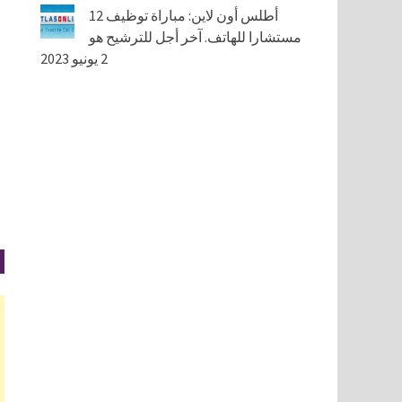
أطلس أون لاين: مباراة توظيف 12
مستشارا للهاتف. آخر أجل للترشيح هو
2 يونيو 2023