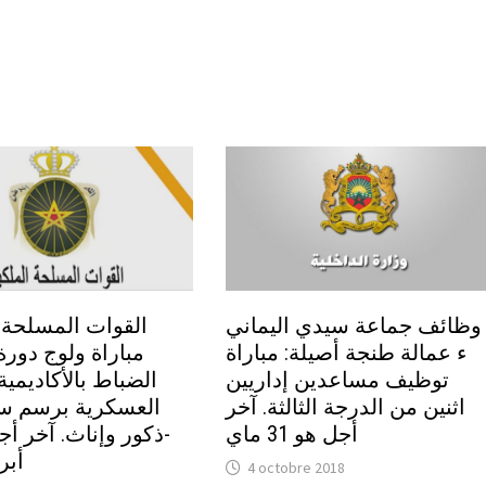
وظائف جماعة سيدي اليماني
القوات المسلحة :
ء عمالة طنجة أصيلة: مباراة
مباراة ولوج دورة 
توظيف مساعدين إداريين
الضباط بالأكاديمية
اثنين من الدرجة الثالثة. آخر
أجل هو 31 ماي
أبريل
4 octobre 2018