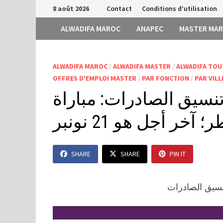
Passer
8 août 2026
Contact
Conditions d’utilisation
au
ALWADIFA MAROC
ANAPEC
MASTER MA
contenu
ALWADIFA MAROC
/
ALWADIFA MASTER
/
ALWADIFA TOU
OFFRES D'EMPLOI MASTER
/
PAR FONCTION
/
PAR VILL
نسيق الصادرات: مباراة
SHARE
SHARE
PIN IT
نسيق الصادرات