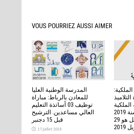
VOUS POURRIEZ AUSSI AIMER
الملكية
المدرسة الوطنية العليا
التلاميذ
للمعادن بالرباط: مباراة
 الملكية
توظيف 03 أساتذة التعليم
العسكرية برسم سنة 2019
العالي مساعدين. الترشيح
-ذكور وإناث. آخر أجل هو 29
قبل 15 دجنبر
 2019
17 juillet 2018