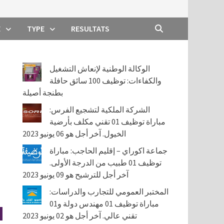
E
TYPE
RESULTATS
الوكالة الوطنية لإنعاش التشغيل
والكفاءات: توظيف 100 سائق حافلة
بطنجة أصيلة
الشركة الملكية لتشجيع الفرس:
مباراة توظيف 01 تقني مكلف بأرضية
الخيول. آخر أجل هو 06 يونيو 2023
جماعة اكوراي – إقليم الحاجب: مباراة
توظيف 01 طبيب من الدرجة الأولى.
آخر أجل للترشيح هو 09 يونيو 2023
المختبر العمومي للتجارب والدراسات:
مباراة توظيف 01 مهندس دولة و01
تقني عالي. آخر أجل هو 02 يونيو 2023