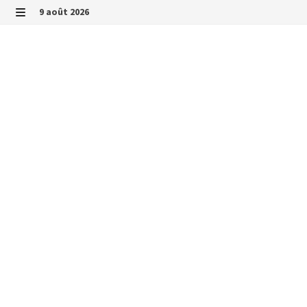
Passer
9 août 2026
au
MENU
contenu