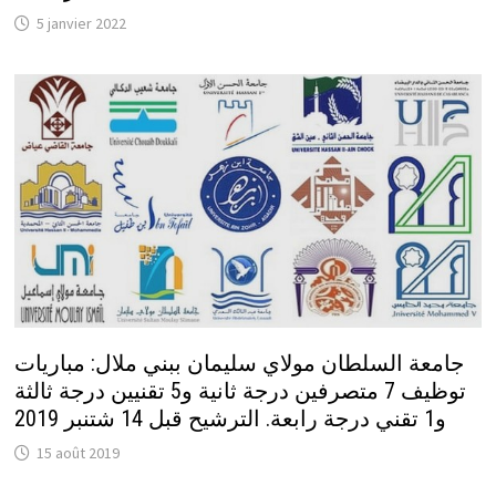
5 janvier 2022
جامعة السلطان مولاي سليمان ببني ملال: مباريات
توظيف 7 متصرفين درجة ثانية و5 تقنيين درجة ثالثة
و1 تقني درجة رابعة. الترشيح قبل 14 شتنبر 2019
15 août 2019