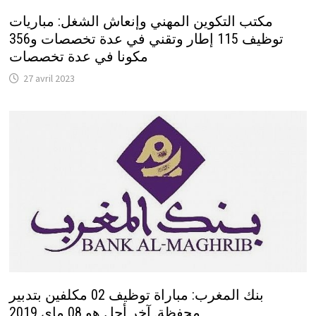
مكتب التكوين المهني وإنعاش الشغل: مباريات
توظيف 115 إطار وتقني في عدة تخصصات و356
مكونا في عدة تخصصات
27 avril 2023
بنك المغرب: مباراة توظيف 02 مكلفين بتدبير
محفظة. آخر أجل هو 08 ماي 2019