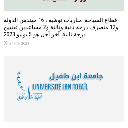
قطاع السياحة: مباريات توظيف 16 مهندس الدولة
و12 متصرف درجة ثانية وثالثة و2 مساعدين تقنيين
درجة ثانية. آخر أجل هو 5 يونيو 2023
24 mai 2023