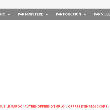
ROC
PAR MINISTERE
PAR FONCTION
PAR VILL
OUT LE MAROC
/
AUTRES OFFRES D'EMPLOI
/
OFFRES D'EMPLOI CNOPS
/