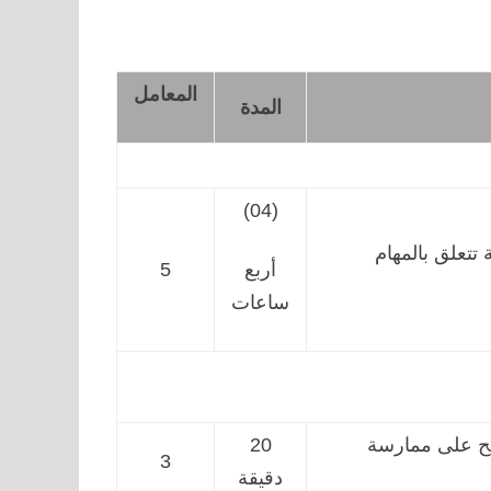
المعامل
المدة
(04)
تتعلق بالمهام
أربع
5
ساعات
شح على ممارسة
20
3
دقيقة