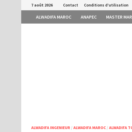
Passer
7 août 2026
Contact
Conditions d’utilisation
au
ALWADIFA MAROC
ANAPEC
MASTER MA
contenu
ALWADIFA INGENIEUR
/
ALWADIFA MAROC
/
ALWADIFA T