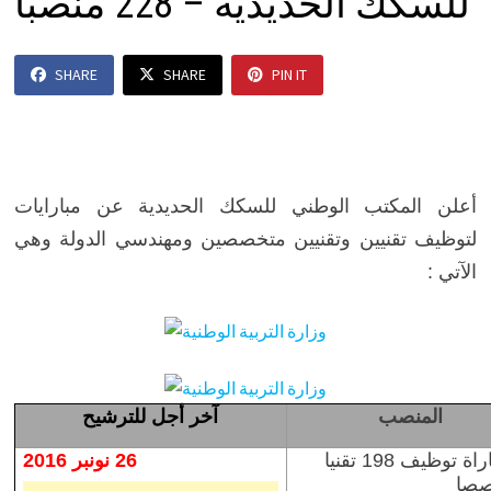
للسكك الحديدية – 228 منصبا
SHARE
SHARE
PIN IT
أعلن المكتب الوطني للسكك الحديدية عن مبارايات
لتوظيف
تقنيين وتقنيين متخصصين ومهندسي الدولة وهي
الآتي :
المنصب
آخر أجل للترشيح
– مباراة توظيف 198 تقنيا
26 نونبر 2016
صصا