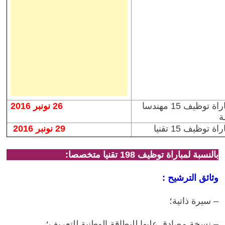
– مباراة توظيف 15 مهندسا
26 نونبر 2016
ة
ة توظيف 15 تقنيا
29 نونبر 2016
بالنسبة لمباراة توظيف 198 تقنيا متخصصا:
وثائق الترشيح :
– سيرة ذاتية؛
– نسخة مصادق عليها للبطاقة الوطنية للتعريف؛