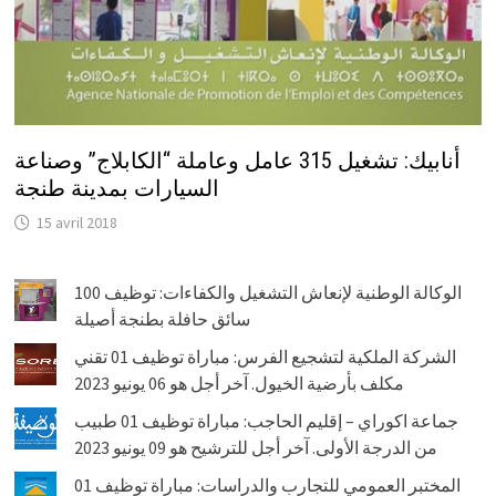
أنابيك: تشغيل 315 عامل وعاملة “الكابلاج” وصناعة
السيارات بمدينة طنجة
15 avril 2018
الوكالة الوطنية لإنعاش التشغيل والكفاءات: توظيف 100
سائق حافلة بطنجة أصيلة
الشركة الملكية لتشجيع الفرس: مباراة توظيف 01 تقني
مكلف بأرضية الخيول. آخر أجل هو 06 يونيو 2023
جماعة اكوراي – إقليم الحاجب: مباراة توظيف 01 طبيب
من الدرجة الأولى. آخر أجل للترشيح هو 09 يونيو 2023
المختبر العمومي للتجارب والدراسات: مباراة توظيف 01