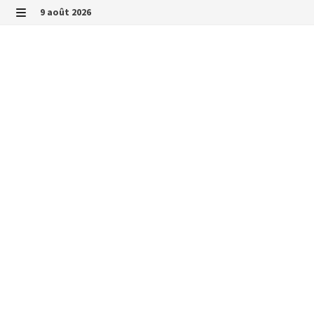
Passer
9 août 2026
au
MENU
contenu