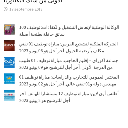
الأولى من سلك البكالوريا
17 septembre 2018
الوكالة الوطنية لإنعاش التشغيل والكفاءات: توظيف 100
سائق حافلة بطنجة أصيلة
الشركة الملكية لتشجيع الفرس: مباراة توظيف 01 تقني
مكلف بأرضية الخيول. آخر أجل هو 06 يونيو 2023
جماعة اكوراي – إقليم الحاجب: مباراة توظيف 01 طبيب
من الدرجة الأولى. آخر أجل للترشيح هو 09 يونيو 2023
المختبر العمومي للتجارب والدراسات: مباراة توظيف 01
مهندس دولة و01 تقني عالي. آخر أجل هو 02 يونيو 2023
أطلس أون لاين: مباراة توظيف 12 مستشارا للهاتف. آخر
أجل للترشيح هو 2 يونيو 2023