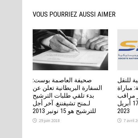
VOUS POURRIEZ AUSSI AIMER
ة للنقل
صحيفة العاصمة بوست:
 مباراة
السفارة البريطانية تعلن عن
 إطار مراقب
بدء تلقي طلبات الترشيح
التسيير. آخر أجل هو 17 أبريل
لـمنح تشيفننغ. آخر أجل
للترشيح هو 15 نونبر 2013
2023
29 juin 2018
7 avril 