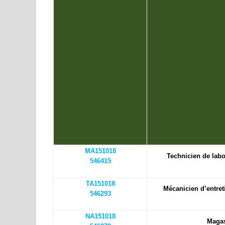
MA151018
Technicien de labo
546415
TA151018
Mécanicien d’entret
546293
NA151018
Magas