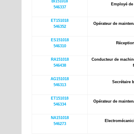
BI151018
Employé de 
546337
ET151018
Opérateur de maintena
546352
ES151018
Réception
546310
RA151018
Conducteur de machine
546438
AG151018
Secrétaire 
546313
ET151018
Opérateur de maintena
546334
NA151018
Electromécanic
546273