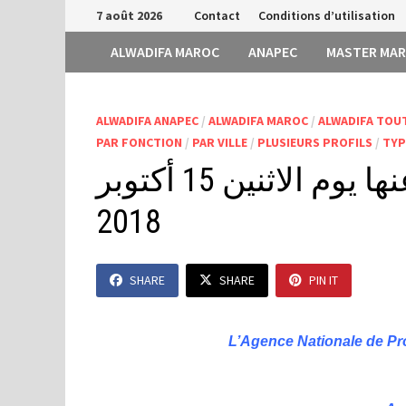
Passer
7 août 2026
Contact
Conditions d’utilisation
au
ALWADIFA MAROC
ANAPEC
MASTER MA
contenu
ALWADIFA ANAPEC
/
ALWADIFA MAROC
/
ALWADIFA TOU
PAR FONCTION
/
PAR VILLE
/
PLUSIEURS PROFILS
/
TYP
أنابيك: أهم الوظائف المعلن عنها يوم الاثنين 15 أكتوبر
2018
SHARE
SHARE
PIN IT
L’Agence Nationale de Pr