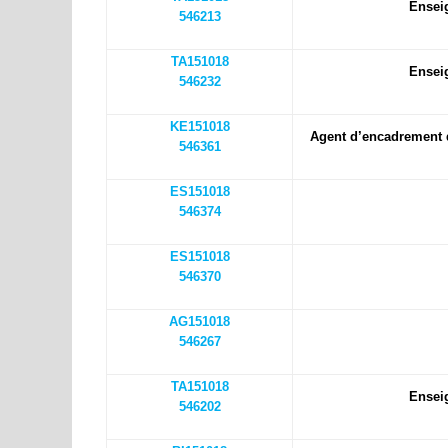
Ensei
546213
TA151018
Ensei
546232
KE151018
Agent d’encadrement d
546361
ES151018
546374
ES151018
546370
AG151018
546267
TA151018
Ensei
546202