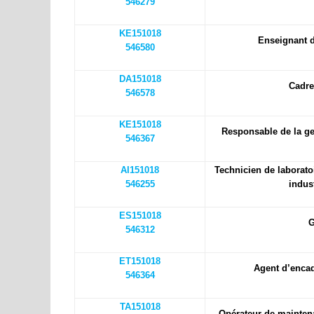
546279
KE151018
Enseignant 
546580
DA151018
Cadre
546578
KE151018
Responsable de la g
546367
AI151018
Technicien de laborato
546255
indus
ES151018
G
546312
ET151018
Agent d’enca
546364
TA151018
Opérateur de maintena