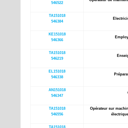
546522
TA151018
Electric
546384
KE151018
Employé
546366
TA151018
Ensei
546219
EL151018
Prépara
546338
AN151018
546347
TA151018
Opérateur sur machi
546556
électriqu
TA151018