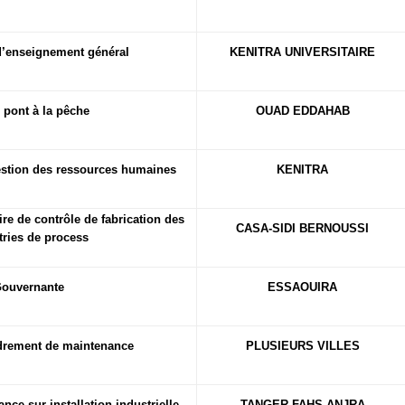
d’enseignement général
KENITRA UNIVERSITAIRE
 pont à la pêche
OUAD EDDAHAB
estion des ressources humaines
KENITRA
ire de contrôle de fabrication des
CASA-SIDI BERNOUSSI
tries de process
ouvernante
ESSAOUIRA
drement de maintenance
PLUSIEURS VILLES
nce sur installation industrielle
TANGER-FAHS-ANJRA