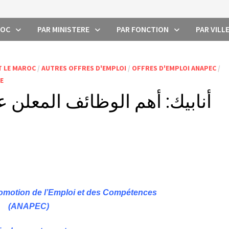
ROC
PAR MINISTERE
PAR FONCTION
PAR VILL
T LE MAROC
/
AUTRES OFFRES D'EMPLOI
/
OFFRES D'EMPLOI ANAPEC
/
E
omotion de l’Emploi et des Compétences
(ANAPEC)